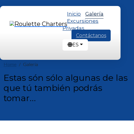
Inicio
Galería
Excursiones
Privadas
Contáctanos
ES
Home
Galería
Estas són sólo algunas de las
que tú también podrás
tomar...